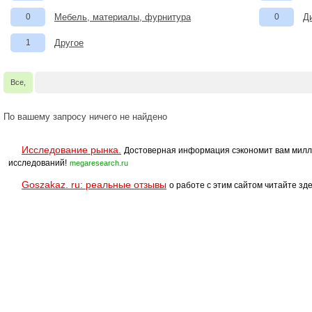
0
Мебель, материалы, фурнитура
0
Д
1
Другое
Все,
По вашему запросу ничего не найдено
Исследование рынка.
Достоверная информация сэкономит вам милл
исследований!
megaresearch.ru
Goszakaz. ru: реальные отзывы
о работе с этим сайтом читайте зде