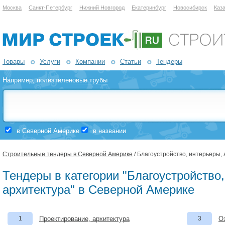
Москва
Санкт-Петербург
Нижний Новгород
Екатеринбург
Новосибирск
Каз
Товары
Услуги
Компании
Статьи
Тендеры
Например,
полиэтиленовые трубы
в Северной Америке
в названии
Строительные тендеры в Северной Америке
/ Благоустройство, интерьеры,
Тендеры в категории "Благоустройство
архитектура" в Северной Америке
1
Проектирование, архитектура
3
О