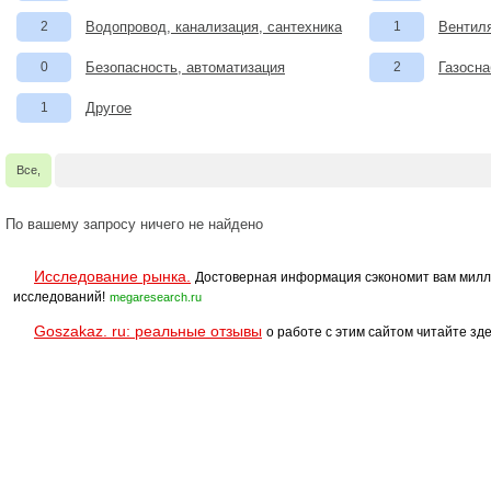
2
Водопровод, канализация, сантехника
1
Вентил
0
Безопасность, автоматизация
2
Газосна
1
Другое
Все,
По вашему запросу ничего не найдено
Исследование рынка.
Достоверная информация сэкономит вам милл
исследований!
megaresearch.ru
Goszakaz. ru: реальные отзывы
о работе с этим сайтом читайте зде