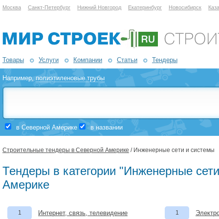
Москва
Санкт-Петербург
Нижний Новгород
Екатеринбург
Новосибирск
Каз
Товары
Услуги
Компании
Статьи
Тендеры
Например,
полиэтиленовые трубы
в Северной Америке
в названии
Строительные тендеры в Северной Америке
/ Инженерные сети и системы
Тендеры в категории "Инженерные сети
Америке
1
Интернет, связь, телевидение
1
Электро