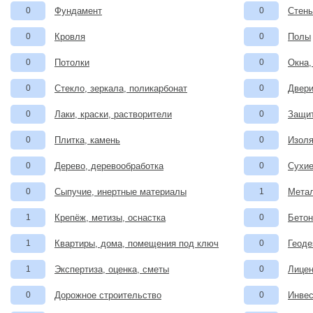
0
Фундамент
0
Стены
0
Кровля
0
Полы
0
Потолки
0
Окна,
0
Стекло, зеркала, поликарбонат
0
Двери
0
Лаки, краски, растворители
0
Защит
0
Плитка, камень
0
Изоля
0
Дерево, деревообработка
0
Сухие
0
Сыпучие, инертные материалы
1
Метал
1
Крепёж, метизы, оснастка
0
Бетон
1
Квартиры, дома, помещения под ключ
0
Геоде
1
Экспертиза, оценка, сметы
0
Лицен
0
Дорожное строительство
0
Инвес