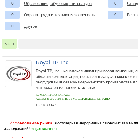
0
Образование, обучение, литература
0
Станд
0
Охрана труда и техника безопасности
0
Реста
0
Другое
Все, 1
Royal TP, Inc
Royal TP, Inc - канадская инжиниринговая компания,
области комплектации, поставки и запуска комплекто
оборудования северо-американского производства дл
материалов из легких стальных...
КОМПАНИЯ ИЗ КАНАДЫ
АДРЕС:
2600 JOHN STREET #116, MARKHAM, ONTARIO
ТЕЛ:
ПОКАЗАТЬ
+16479664336
Исследование рынка.
Достоверная информация сэкономит вам милл
исследований!
megaresearch.ru